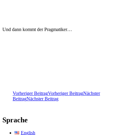
Und dann kommt der Pragmatiker…
Beitragsnavigation
Vorheriger Beitrag
Vorheriger Beitrag
Nächster
Beitrag
Nächster Beitrag
Sprache
English