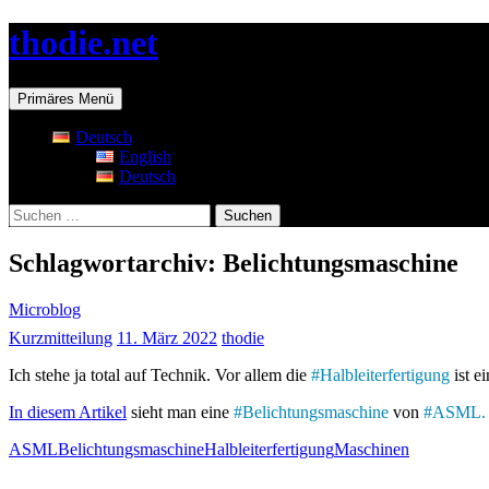
Zum
thodie.net
Inhalt
springen
Suchen
Primäres Menü
Deutsch
English
Deutsch
Suchen
nach:
Schlagwortarchiv: Belichtungsmaschine
Microblog
Kurzmitteilung
11. März 2022
thodie
Ich stehe ja total auf Technik. Vor allem die
#
Halbleiterfertigung
ist e
In diesem Artikel
sieht man eine
#
Belichtungsmaschine
von
#
ASML.
ASML
Belichtungsmaschine
Halbleiterfertigung
Maschinen